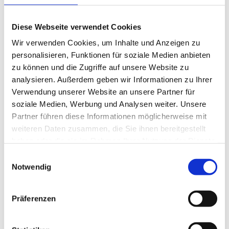
Das SCB System ist
kein 0815-Onlinekurs
, sondern
ein
digitales Franchise Business
mit echter
Diese Webseite verwendet Cookies
Struktur dahinter. Die Kosten hängen davon ab,
welches Ziel du hast
,
wie viel Zeit du investieren
Wir verwenden Cookies, um Inhalte und Anzeigen zu
willst
und
welche Unterstützung du brauchst
.
personalisieren, Funktionen für soziale Medien anbieten
zu können und die Zugriffe auf unsere Website zu
analysieren. Außerdem geben wir Informationen zu Ihrer
Deshalb wird der Preis
nicht einfach irgendwo
Verwendung unserer Website an unsere Partner für
hingeschrieben
, sondern
im persönlichen
soziale Medien, Werbung und Analysen weiter. Unsere
Kennenlern-Call mit dir erklärt
. 💡
Partner führen diese Informationen möglicherweise mit
weiteren Daten zusammen, die Sie ihnen bereitgestellt
Was im Call passiert (und warum
haben oder die sie im Rahmen Ihrer Nutzung der Dienste
das kein Verkaufstricks ist)
gesammelt haben.
Einwilligungsauswahl
Viele denken bei „Call buchen“ direkt an nervige
Notwendig
Verkaufsgespräche.
Aber das Gegenteil ist der Fall. Im Call mit dem
Präferenzen
Sales Team vom Secret Creators Club
geht es
darum, dass du:
Verstehst, was du wirklich bekommst
(also