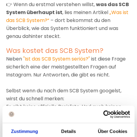
👉 Wenn du erstmal verstehen willst,
was das SCB
System überhaupt ist
, lies meinen Artikel
„Was ist
das SCB System?“
– dort bekommst du den
Überblick, wie das System funktioniert und was
genau dahinter steckt.
Was kostet das SCB System?
Neben
"Ist das SCB System seriös?"
ist diese Frage
sicherlich eine der meistgestellten Fragen auf
Instagram. Nur Antworten, die gibt es nicht.
Selbst wenn du nach dem SCB System googelst,
wirst du schnell merken:
Es gibt keine offizielle Preisliste. Und auch keinen
„jetzt für X Euro starten“-Button. Und das hat einen
guten Grund.
Zustimmung
Details
Über Cookies