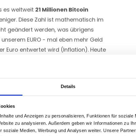
s es weltweit
21 Millionen Bitcoin
eniger. Diese Zahl ist mathematisch im
cht geändert werden, was übrigens
ei unserem EURO - mal eben mehr Geld
 Euro entwertet wird (Inflation). Heute
n bereits
20 Millionen
Bitcoin, die alle
llt wurden: Sie wurden geschürft (Engl.
Details
iner Bank auf das Konto eines Freundes
Cookies
, wie wir bereits gelernt haben, über
nhalte und Anzeigen zu personalisieren, Funktionen für soziale
e Bank prüft, ob du das Geld hast, und
Website zu analysieren. Außerdem geben wir Informationen zu I
r soziale Medien, Werbung und Analysen weiter. Unsere Partner