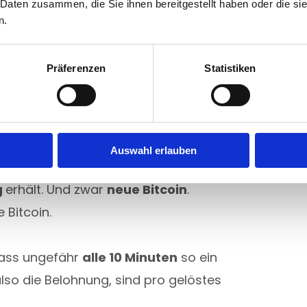
 Daten zusammen, die Sie ihnen bereitgestellt haben oder die s
to Bereich eben
keine zentrale Instanz
n.
von Computern, die sogenannte
inen Freund versendest, wird deine
Präferenzen
Statistiken
tweit zeitgleich ausgeführten
ammengefasst. Dieser Block wird mit
auf die Blockchain geschickt. Nun
r Welt eben dieses Rechenrätsel zu
Auswahl erlauben
freizugeben. Warum? Weil derjenige,
g
erhält. Und zwar
neue Bitcoin
.
 Bitcoin.
dass ungefähr
alle 10 Minuten
so ein
lso die Belohnung, sind pro gelöstes