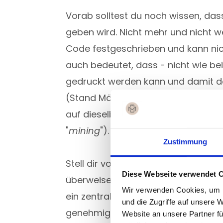
Vorab solltest du noch wissen, das
geben wird. Nicht mehr und nicht w
Code festgeschrieben und kann ni
auch bedeutet, dass - nicht wie b
gedruckt werden kann und damit der
(Stand März 2026) existieren davo
auf dieselbe Art und Weise hergeste
"
mining
").
Zustimmung
Stell dir vor, du willst Geld von de
Diese Webseite verwendet 
überweisen. Diese Überweisung läuft
Wir verwenden Cookies, um I
ein zentrales Bankennetzwerk. Dein
und die Zugriffe auf unsere 
genehmigt dann die Transaktion.
Website an unsere Partner fü