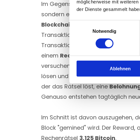
möglicherweise mit weiteren
Im Gegensatz dazu gibt es im Kryp
der Dienste gesammelt habe
sondern ein weltweites Netzwerk 
Blockchain
. Wenn du Bitcoin an de
Einwilligungsauswahl
Notwendig
Transaktion mit vielen anderen, wel
Transaktionen in einem „Block“ zus
einem
Rechenrätsel
versehen und 
versuchen Computer überall auf de
Ablehnen
lösen und damit die Transaktionen 
der das Rätsel löst, eine
Belohnun
Genauso entstehen tagtäglich neue
Im Schnitt ist davon auszugehen, 
Block "gemined" wird. Der Reward, a
Rechenrätsel
3,125 Bitcoin
.