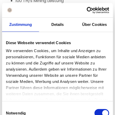
100 TH/s Mining Leistung
eine Laufzeit von etwa 120 Tagen (abhängig
vom Markt)
laut Unternehmensangaben einen Zielertrag
Zustimmung
Details
Über Cookies
von ca. 114 % auf deinen eingesetzten
Kartenpreis
deine Erträge in Bitcoin
Diese Webseite verwendet Cookies
Das bedeutet: Deine Kosten sind
einmalig pro
Wir verwenden Cookies, um Inhalte und Anzeigen zu
Karte
, und danach arbeitet das System mit deinem
personalisieren, Funktionen für soziale Medien anbieten
Invest automatisch weiter.
zu können und die Zugriffe auf unsere Website zu
analysieren. Außerdem geben wir Informationen zu Ihrer
Wichtig zu verstehen: Die Laufzeit der hier
Verwendung unserer Website an unsere Partner für
angegebenen 120 Tage sowie der Zielertrag sind
soziale Medien, Werbung und Analysen weiter. Unsere
flexibel und stellen kein Versprechen dar.
Partner führen diese Informationen möglicherweise mit
weiteren Daten zusammen, die Sie ihnen bereitgestellt
haben oder die sie im Rahmen Ihrer Nutzung der Dienste
Wie funktioniert denn so eine Mining Karte, fragst du
gesammelt haben.
dich jetzt. Das erkläre ich dir im eigentlichen Haupt-
Einwilligungsauswahl
Notwendig
Beitrag: