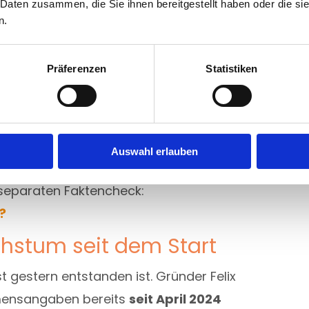
 Daten zusammen, die Sie ihnen bereitgestellt haben oder die s
n.
ge
Live Calls
mit Felix Bick. Dort werden:
Präferenzen
Statistiken
antwortet
Auswahl erlauben
 teilweise wilden Gerüchten rund um
 separaten Faktencheck:
?
hstum seit dem Start
rst gestern entstanden ist. Gründer Felix
hmensangaben bereits
seit April 2024