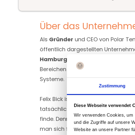
Über das Unternehm
Als
Gründer
und CEO von Polar Tens
öffentlich dargestellten Unternehm
Hamburg
und hat einen Hintergrun
Bereichen internationale Handelsst
Systeme.
Zustimmung
Felix Bick ist innerhalb der Commun
Diese Webseite verwendet 
tatsächlich etwas, das ich bei eine
Wir verwenden Cookies, um I
finde. Denn wir kennen wahrscheinli
und die Zugriffe auf unsere 
man sich fragt:
Wer steckt da eige
Website an unsere Partner fü