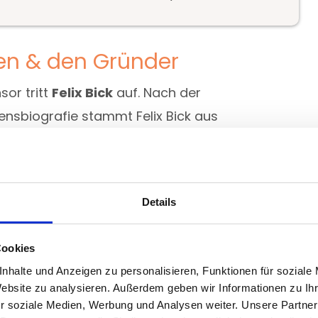
en & den Gründer
or tritt
Felix Bick
auf. Nach der
ensbiografie stammt Felix Bick aus
d im Private Banking sowie in den
rukturen, Algorithmen und KI-gestützte
Details
ity sehr
präsent
. Und das ist
Cookies
m Projekt im Krypto-Bereich wichtig
nhalte und Anzeigen zu personalisieren, Funktionen für soziale
ch alle diese Plattformen, bei denen
Website zu analysieren. Außerdem geben wir Informationen zu I
ntlich dahinter?
r soziale Medien, Werbung und Analysen weiter. Unsere Partner