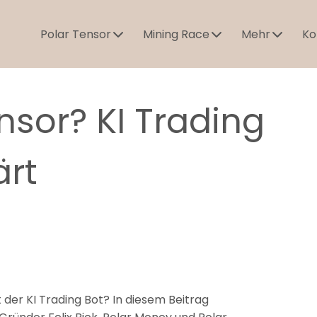
Polar Tensor
Mining Race
Mehr
Ko
nsor? KI Trading
ärt
t der KI Trading Bot? In diesem Beitrag