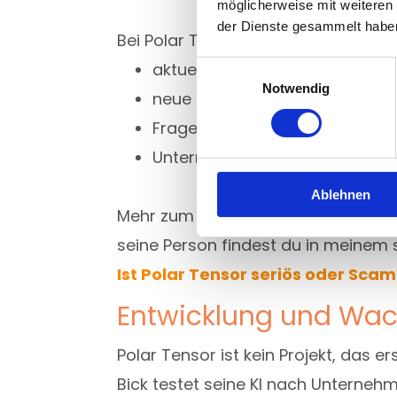
möglicherweise mit weiteren
der Dienste gesammelt habe
Bei Polar Tensor gibt es regelmäßi
aktuelle Entwicklungen erklärt
Einwilligungsauswahl
Notwendig
neue Produkte vorgestellt
Fragen aus der Community be
Unternehmensupdates geteilt
Ablehnen
Mehr zum Gründer und auch zu den
seine Person findest du in meinem
Ist Polar Tensor seriös oder Scam
Entwicklung und Wac
Polar Tensor ist kein Projekt, das e
Bick testet seine KI nach Unterne